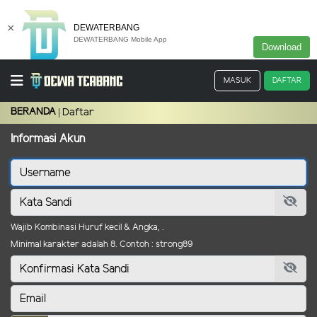
×
DEWATERBANG
DEWATERBANG Mobile App
Download
MASUK
DAFTAR
BERANDA
Daftar
Informasi Akun
Wajib Kombinasi Huruf kecil & Angka, .
Minimal karakter adalah 8. Contoh : strong89