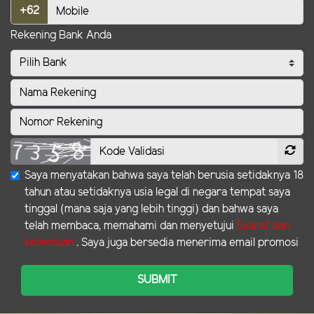
+62
Rekening Bank Anda
Saya menyatakan bahwa saya telah berusia setidaknya 18
tahun atau setidaknya usia legal di negara tempat saya
tinggal (mana saja yang lebih tinggi) dan bahwa saya
telah membaca, memahami dan menyetujui
Syarat dan
ketentuan
. Saya juga bersedia menerima email promosi
SUBMIT