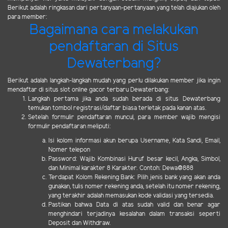
Berikut adalah ringkasan dari pertanyaan-pertanyaan yang telah diajukan oleh
para member:
Bagaimana cara melakukan
pendaftaran di Situs
Dewaterbang?
Berikut adalah langkah-langkah mudah yang perlu dilakukan member jika ingin
mendaftar di situs slot online gacor terbaru Dewaterbang:
Langkah pertama jika anda sudah berada di situs Dewaterbang
temukan tombol registrasi/daftar biasa terletak pada kanan atas.
Setelah formulir pendaftaran muncul, para member wajib mengisi
formulir pendaftaran meliputi:
Isi kolom informasi akun berupa Username, Kata Sandi, Email,
Nomer telepon
Password: Wajib Kombinasi Huruf besar kecil, Angka, Simbol,
dan Minimal karakter 8 Karakter. Contoh: Dewa@888
Terdapat Kolom Rekening Bank: Pilih jenis bank yang akan anda
gunakan, tulis nomer rekening anda, setelah itu nomer rekening,
yang terakhir adalah memasukan kode validasi yang tersedia.
Pastikan bahwa Data di atas sudah valid dan benar agar
menghindari terjadinya kesalahan dalam transaksi seperti
Deposit dan Withdraw.